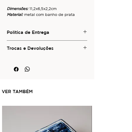
Dimensões:
11,2x6,5x2,2cm
Material:
metal com banho de prata
Política de Entrega
Para conhecer os serviços de entrega
local e de envio para outras regiões do
Trocas e Devoluções
Brasil ou para o exterior, consulte a
Para informações sobre trocas e
seção
Política de Entrega
deste site.
devoluções visite a seção
Trocas e
Devoluções
deste site.
VER TAMBÉM