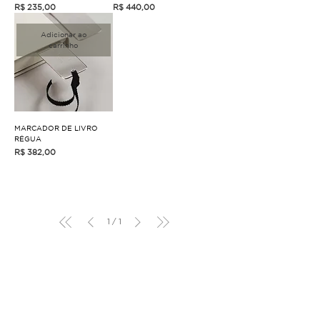
Preço
Preço
R$ 235,00
R$ 440,00
Adicionar ao
carrinho
MARCADOR DE LIVRO
RÉGUA
Preço
R$ 382,00
1
/
1
Sobre
Linum Shop
Estúdio de Criação