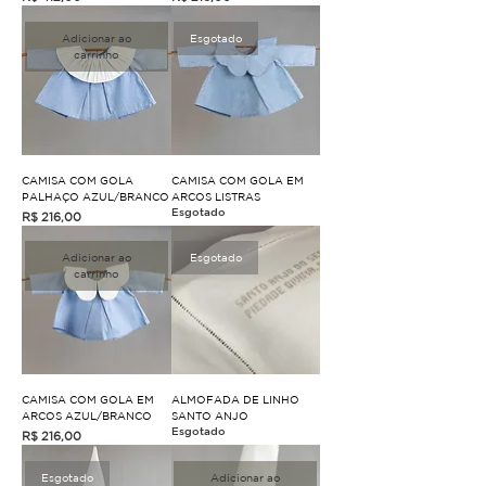
Adicionar ao
Esgotado
carrinho
CAMISA COM GOLA
CAMISA COM GOLA EM
PALHAÇO AZUL/BRANCO
ARCOS LISTRAS
Esgotado
Preço
R$ 216,00
Adicionar ao
Esgotado
carrinho
CAMISA COM GOLA EM
ALMOFADA DE LINHO
ARCOS AZUL/BRANCO
SANTO ANJO
Esgotado
Preço
R$ 216,00
Esgotado
Adicionar ao