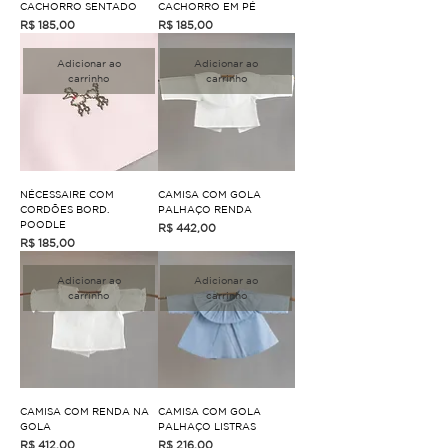
CACHORRO SENTADO
CACHORRO EM PÉ
Preço
Preço
R$ 185,00
R$ 185,00
Adicionar ao
Adicionar ao
carrinho
carrinho
NÉCESSAIRE COM
CAMISA COM GOLA
CORDÕES BORD.
PALHAÇO RENDA
POODLE
Preço
R$ 442,00
Preço
R$ 185,00
Adicionar ao
Adicionar ao
carrinho
carrinho
CAMISA COM RENDA NA
CAMISA COM GOLA
GOLA
PALHAÇO LISTRAS
Preço
Preço
R$ 412,00
R$ 216,00