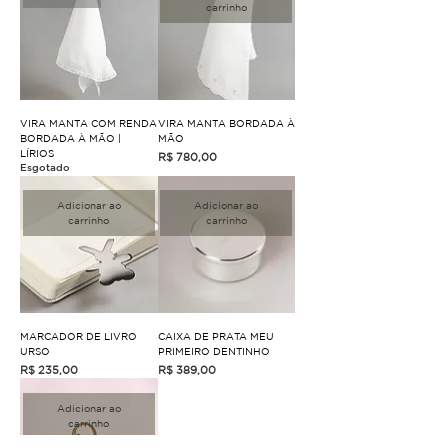
carrinho
VIRA MANTA COM RENDA
VIRA MANTA BORDADA À
BORDADA À MÃO |
MÃO
LÍRIOS
Preço
R$ 780,00
Esgotado
Adicionar ao
Adicionar ao
carrinho
carrinho
MARCADOR DE LIVRO
CAIXA DE PRATA MEU
URSO
PRIMEIRO DENTINHO
Preço
Preço
R$ 235,00
R$ 389,00
Adicionar ao
carrinho