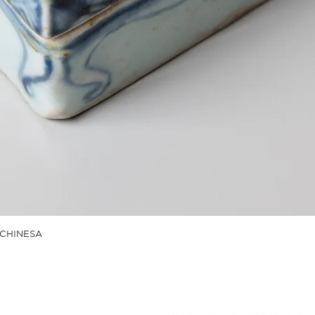
CHINESA
(1 1) 93207-1111 | (61) 98625‑7325‬