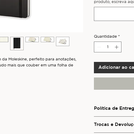
produto, escreva aqu
Quantidade
*
 da Moleskine, perfeito para anotações,
tudo mais que couber em uma folha de
Adicionar ao ca
Política de Entre
Para conhecer os ser
para outras regiões d
Trocas e Devoluç
consulte a seção
Pol