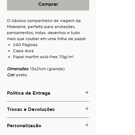
Comprar
O clássico companheiro de viagem da
Moleskine, perfeito para anotações,
pensamentos, notas, desenhos e tudo
mais que couber em uma folha de papel.
240 Páginas
Capa dura
Papel marfim acid-free 70g/m²
Dimensões:
13x21cm (grande)
Cor:
preto
Política de Entrega
Para conhecer os serviços de entrega
local e de envio para outras regiões do
Trocas e Devoluções
Brasil ou para o exterior, consulte a seção
Para informações sobre trocas e
Política de Entrega
deste site.
devoluções visite a seção
Personalização
Trocas e
Devoluções
deste site.