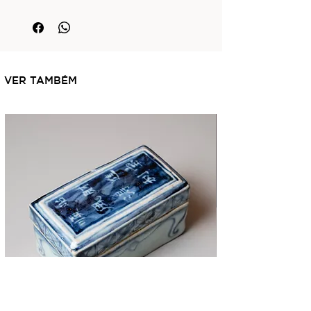
Este produto pode ser personalizado com
gravação na capa, em hot stamping ouro.
Para utilizar nosso serviço
de personalização, selecione a opção
"Engraving" e preencha o formulário
referente a esse serviço na página
VER TAMBÉM
SPECIAL ORDER deste site. Nosso
staff entrará em contato para dar
sequência ao seu atendimento.