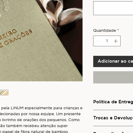
Quantidade
*
Adicionar ao ca
Política de Entre
do pela LINUM especialmente para crianças e
Para conhecer os ser
lecionadas por nossa equipe. Um presente
para outras regiões d
Trocas e Devoluç
ro livrinho de orações dos pequenos. Como
consulte a seção
Pol
ção também recebeu atenção super
Para informações sob
em papel de fibra natural de bamboo,