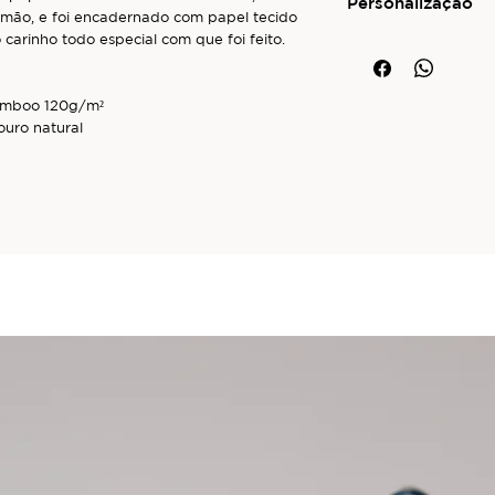
seção
Personalização
Trocas e Devo
 mão, e foi encadernado com papel tecido
 carinho todo especial com que foi feito.
Este produto pode s
capa, em hot stampin
de personalização, s
Bamboo 120g/m²
preencha o formulári
ouro natural
página SPECIAL ORDE
em contato para dar