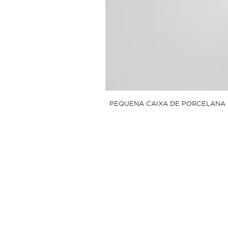
PEQUENA CAIXA DE PORCELANA 
Sobre
Linum Shop
Pol
Estúdio de Criação
Tro
Contato
Pol
Pol
Perguntas Frequentes