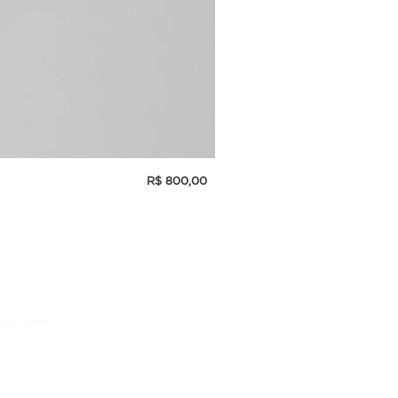
Preço
R$ 800,00
INCENSÓRIO DE PORCELANA
cio Local