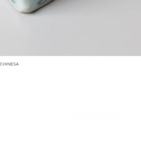
CHINESA
(1 1) 93207-1111 | (61) 98625‑7325‬
ítica de Entrega
contato@linum.com.br
cas e Devoluções
SHIS QI 11 Bloco N Loja 02 - Comér
ítica de Privacidade
71625-630 Brasília, DF Brasil
CNPJ 03.534.465/0001-10
ítica de Pagamento