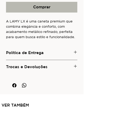
Comprar
A LAMY LX é uma caneta premium que
combina elegância e conforto, com
acabamento metálico refinado, perfeita
para quem busca estilo e funcionalidade.
Política de Entrega
Para conhecer os serviços de entrega
local e de envio para outras regiões do
Trocas e Devoluções
Brasil ou para o exterior, consulte a seção
Para informações sobre trocas e
Política de Entrega
deste site.
devoluções visite a seção
Trocas e
Devoluções
deste site.
VER TAMBÉM