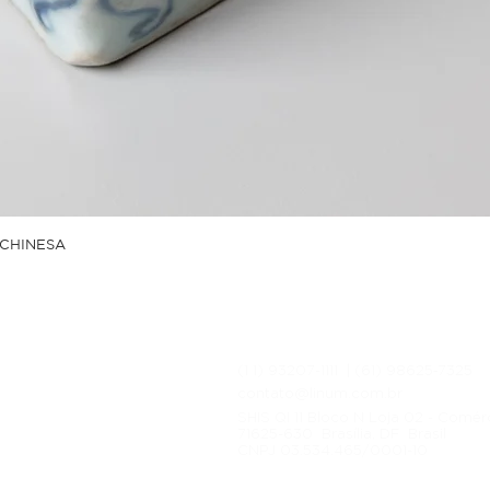
CHINESA
(1 1) 93207-1111 | (61) 98625‑7325‬
ítica de Entrega
contato@linum.com.br
cas e Devoluções
SHIS QI 11 Bloco N Loja 02 - Comér
ítica de Privacidade
71625-630 Brasília, DF Brasil
CNPJ 03.534.465/0001-10
ítica de Pagamento