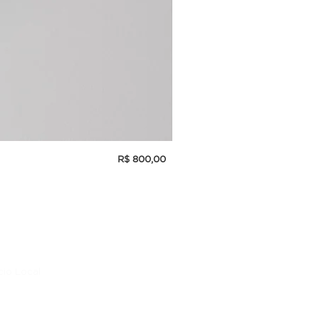
Preço
R$ 800,00
INCENSÓRIO DE PORCELANA
cio Local