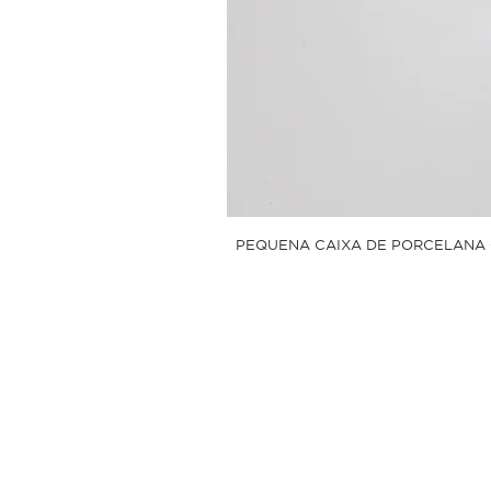
PEQUENA CAIXA DE PORCELANA 
Sobre
Linum Shop
Pol
Estúdio de Criação
Tro
Contato
Pol
Pol
Perguntas Frequentes