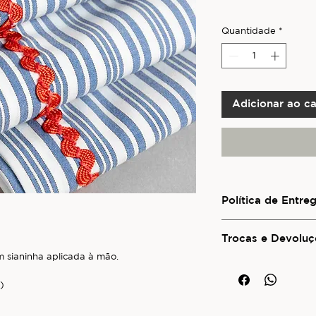
Quantidade
*
Adicionar ao ca
Política de Entre
Para conhecer os ser
para outras regiões d
Trocas e Devoluç
consulte a seção
Pol
 sianinha aplicada à mão.
Para informações sob
seção
Trocas e Devo
)