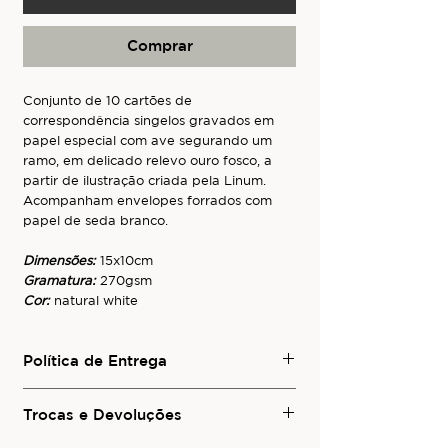
Comprar
Conjunto de 10 cartões de
correspondência singelos gravados em
papel especial com ave segurando um
ramo, em delicado relevo ouro fosco, a
partir de ilustração criada pela Linum.
Acompanham envelopes forrados com
papel de seda branco.
Dimensões:
15x10cm
Gramatura:
270gsm
Cor:
natural white
Política de Entrega
Para conhecer os serviços de entrega
local e de envio para outras regiões do
Trocas e Devoluções
Brasil ou para o exterior, consulte a seção