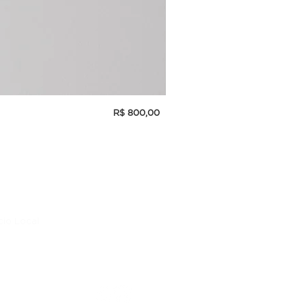
Preço
R$ 800,00
INCENSÓRIO DE PORCELANA
cio Local