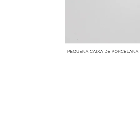
PEQUENA CAIXA DE PORCELANA 
Sobre
Linum Shop
Pol
Estúdio de Criação
Tro
Contato
Pol
Pol
Perguntas Frequentes