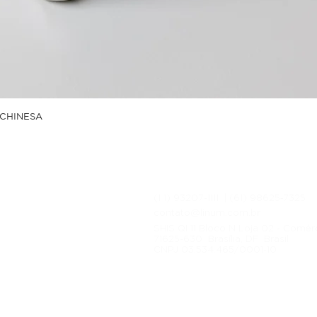
CHINESA
(1 1) 93207-1111 | (61) 98625‑7325‬
ítica de Entrega
contato@linum.com.br
cas e Devoluções
SHIS QI 11 Bloco N Loja 02 - Comér
ítica de Privacidade
71625-630 Brasília, DF Brasil
CNPJ 03.534.465/0001-10
ítica de Pagamento