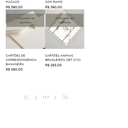
MACACO
COM RAMO
Preço
Preço
R$ 380,00
R$ 380,00
Adicionar ao
Adicionar ao
carrinho
carrinho
CARTÕES DE
CARTÕES ANIMAIS
CORRESPONDÊNCIA
BRASILEIROS (SET C/12)
BANANEIRA
Preço
R$ 283,00
Preço
R$ 380,00
1
/
1
Sobre