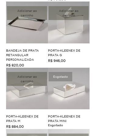
Adicionar ao
Adicionar ao
carrinho
carrinho
BANDEJA DE PRATA
PORTA-KLEENEX DE
RETANGULAR
PRATA G
PERSONALIZADA
Preço
R$ 946,00
Preço
R$ 820,00
Adicionar ao
Esgotado
carrinho
PORTA-KLEENEX DE
PORTA-KLEENEX DE
PRATA M
PRATA MINI
Esgotado
Preço
R$ 884,00