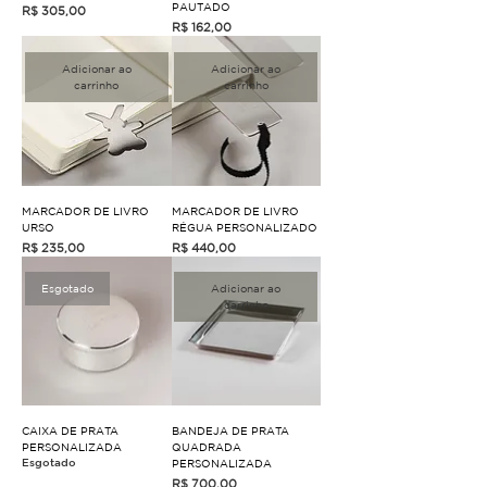
PAUTADO
Preço
R$ 305,00
Preço
R$ 162,00
Adicionar ao
Adicionar ao
carrinho
carrinho
MARCADOR DE LIVRO
MARCADOR DE LIVRO
URSO
RÉGUA PERSONALIZADO
Preço
Preço
R$ 235,00
R$ 440,00
Esgotado
Adicionar ao
carrinho
CAIXA DE PRATA
BANDEJA DE PRATA
PERSONALIZADA
QUADRADA
PERSONALIZADA
Esgotado
Preço
R$ 700,00