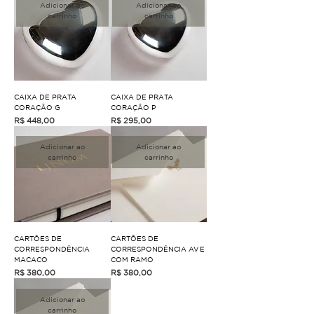
Adicionar ao
Adicionar ao
carrinho
carrinho
CAIXA DE PRATA
CAIXA DE PRATA
CORAÇÃO G
CORAÇÃO P
Preço
Preço
R$ 448,00
R$ 295,00
Adicionar ao
Adicionar ao
carrinho
carrinho
CARTÕES DE
CARTÕES DE
CORRESPONDÊNCIA
CORRESPONDÊNCIA AVE
MACACO
COM RAMO
Preço
Preço
R$ 380,00
R$ 380,00
Adicionar ao
carrinho